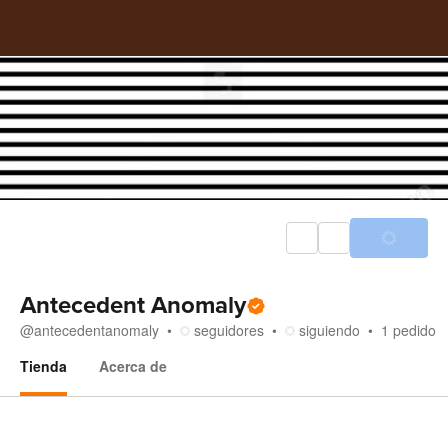
Antecedent Anomaly
@
antecedentanomaly
seguidores
siguiendo
1
pedido
Tienda
Acerca de
Tienda