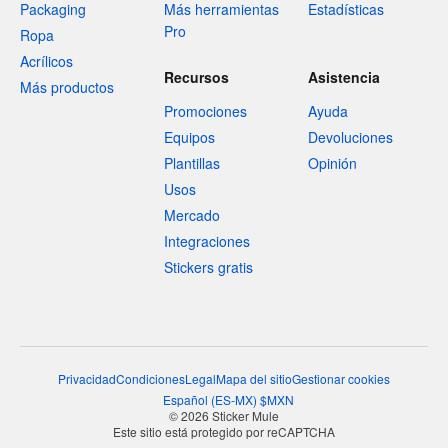
Packaging
Más herramientas
Estadísticas
Pro
Ropa
Acrílicos
Recursos
Asistencia
Más productos
Promociones
Ayuda
Equipos
Devoluciones
Plantillas
Opinión
Usos
Mercado
Integraciones
Stickers gratis
Privacidad
Condiciones
Legal
Mapa del sitio
Gestionar cookies
Español
(
ES-MX
)
$
MXN
© 2026 Sticker Mule
Este sitio está protegido por reCAPTCHA