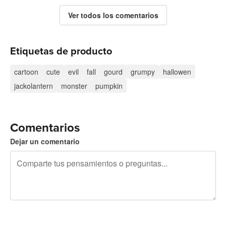
Ver todos los comentarios
Etiquetas de producto
cartoon
cute
evil
fall
gourd
grumpy
hallowen
jackolantern
monster
pumpkin
Comentarios
Dejar un comentario
240 caracteres restantes