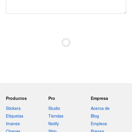
240 caracteres restantes
Regístrate para publicar
Productos
Pro
Empresa
Stickers
Studio
Acerca de
Etiquetas
Tiendas
Blog
Imanes
Notify
Empleos
Chapas
Ship
Prensa