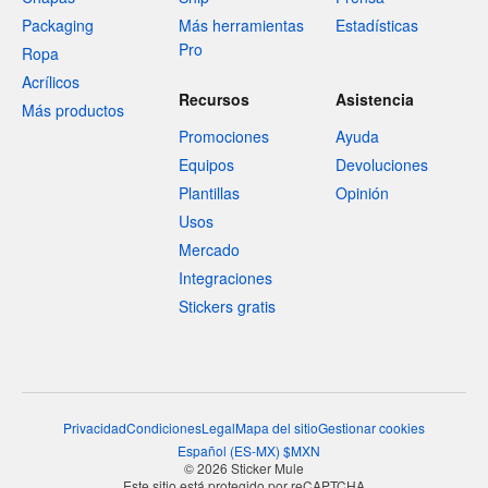
Packaging
Más herramientas
Estadísticas
Pro
Ropa
Acrílicos
Recursos
Asistencia
Más productos
Promociones
Ayuda
Equipos
Devoluciones
Plantillas
Opinión
Usos
Mercado
Integraciones
Stickers gratis
Privacidad
Condiciones
Legal
Mapa del sitio
Gestionar cookies
Español
(
ES-MX
)
$
MXN
© 2026 Sticker Mule
Este sitio está protegido por reCAPTCHA