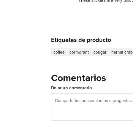
These stickers are very uniq
Etiquetas de producto
coffee
cormorant
cougar
hermit crab
Comentarios
Dejar un comentario
240 caracteres restantes