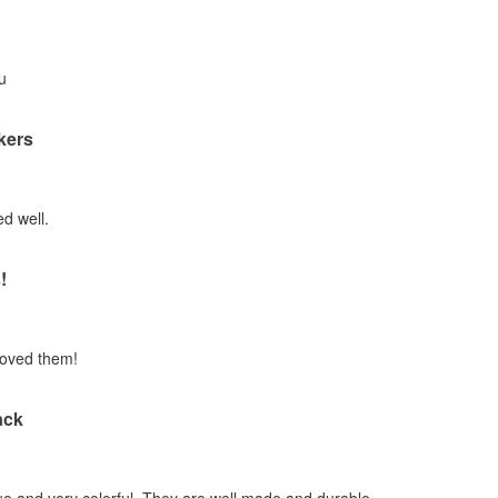
u
ckers
d well.
!
loved them!
ack