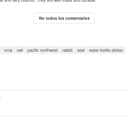
ue and very colorful. They are well made and durable.
Ver todos los comentarios
orca
owl
pacific northwest
rabbit
seal
water bottle sticker