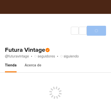
Futura Vintage
@
futuravintage
seguidores
siguiendo
Tienda
Acerca de
Tienda