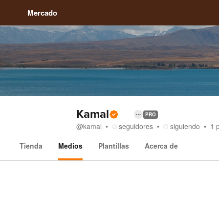
Mercado
Kamal
PRO
@
kamal
seguidores
siguiendo
1
Tienda
Medios
Plantillas
Acerca de
Medios