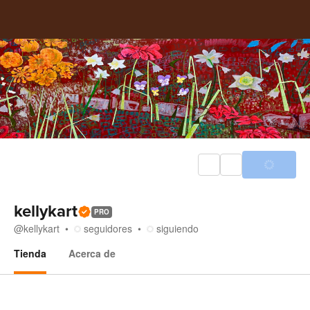
kellykart
PRO
@
kellykart
seguidores
siguiendo
Tienda
Acerca de
Tienda