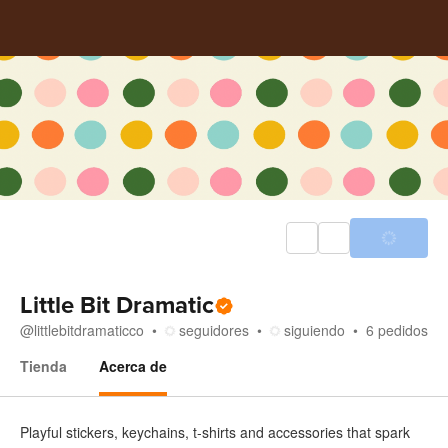
Little Bit Dramatic
@
littlebitdramaticco
seguidores
siguiendo
6
pedidos
Tienda
Acerca de
Acerca de
Playful stickers, keychains, t-shirts and accessories that spark