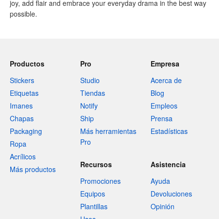
joy, add flair and embrace your everyday drama in the best way
possible.
Productos
Pro
Empresa
Stickers
Studio
Acerca de
Etiquetas
Tiendas
Blog
Imanes
Notify
Empleos
Chapas
Ship
Prensa
Packaging
Más herramientas
Estadísticas
Pro
Ropa
Acrílicos
Recursos
Asistencia
Más productos
Promociones
Ayuda
Equipos
Devoluciones
Plantillas
Opinión