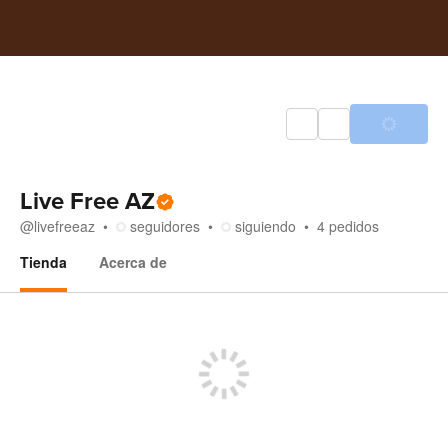
Live Free AZ
@
livefreeaz
seguidores
siguiendo
4
pedidos
Tienda
Acerca de
Tienda