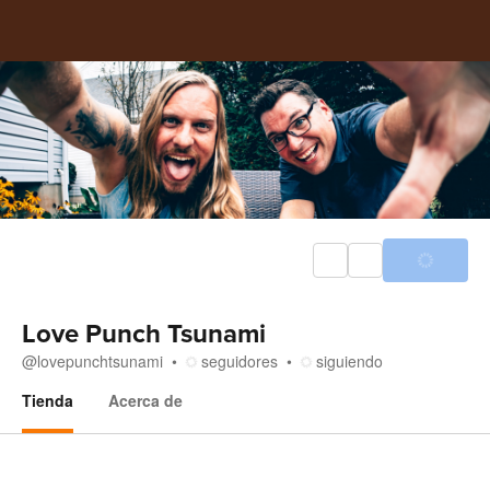
Love Punch Tsunami
@
lovepunchtsunami
seguidores
siguiendo
Tienda
Acerca de
Tienda