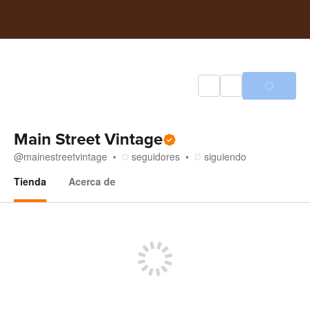
Main Street Vintage
@
mainestreetvintage
seguidores
siguiendo
Tienda
Acerca de
Tienda