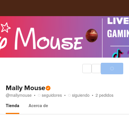
Mally Mouse
@
mallymouse
seguidores
siguiendo
2
pedidos
Tienda
Acerca de
Tienda