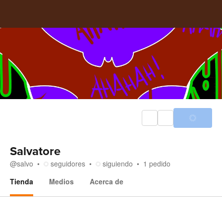
Salvatore
@
salvo
seguidores
siguiendo
1
pedido
Tienda
Medios
Acerca de
Tienda