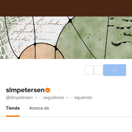
slmpetersen
@
slmpetersen
seguidores
siguiendo
Tienda
Acerca de
Tienda