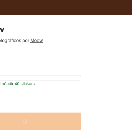
w
olográficos
por
Meow
 añadir 40 stickers