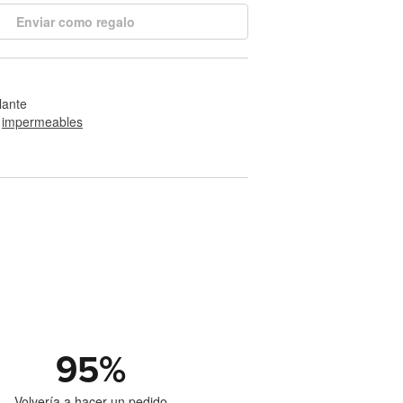
Enviar como regalo
llante
 
impermeables
95
%
Volvería a hacer un pedido