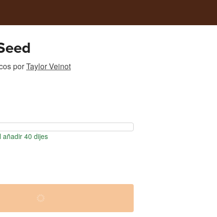
Seed
icos
por
Taylor Veinot
 añadir 40 dijes