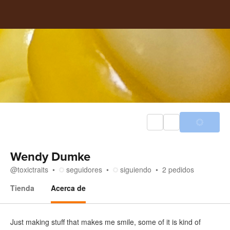
Wendy Dumke
@
toxictraits
seguidores
siguiendo
2
pedidos
Tienda
Acerca de
Acerca de
Just making stuff that makes me smile, some of it is kind of