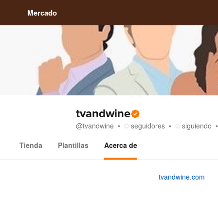
Mercado
tvandwine
@
tvandwine
seguidores
siguiendo
Tienda
Plantillas
Acerca de
Acerca de
tvandwine.com