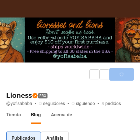
Lioness
PRO
@
yofisababa
seguidores
siguiendo
4
pedidos
Tienda
Blog
Acerca de
Blog
Publicados
Análisis