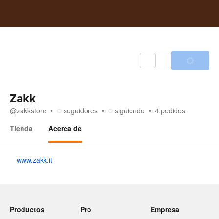
Zakk
@
zakkstore
seguidores
siguiendo
4
pedidos
Tienda
Acerca de
Acerca de
www.zakk.it
Productos
Pro
Empresa