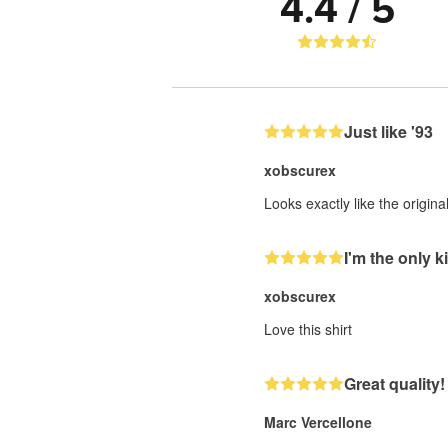
4.4 / 5
Just like '93
xobscurex
Looks exactly like the origin
I'm the only ki
xobscurex
Love this shirt
Great quality!
Marc Vercellone