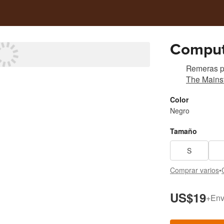
Comput
Remeras
p
The Mainst
Color
Negro
Tamaño
S
Comprar varios
•
US$19
+
Env