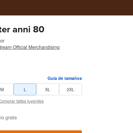
er anni 80
or
ream Official Merchandising
Guía de tamaños
M
L
XL
2XL
Comprar talles juveniles
ío gratis