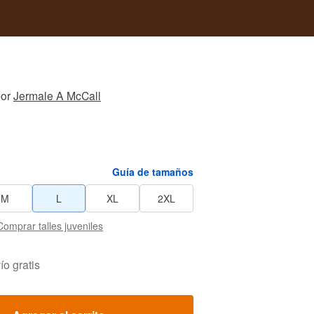
or
Jermale A McCall
Guía de tamaños
M
L
XL
2XL
Comprar talles juveniles
ío gratis