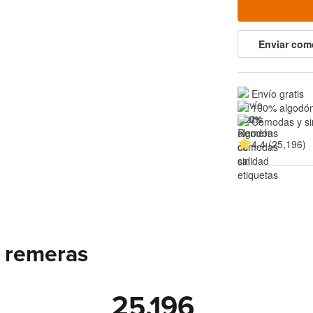
Enviar com
Envío gratis
100% algodón
Cómodas y si
4.4 (25,196)
 remeras
25,196