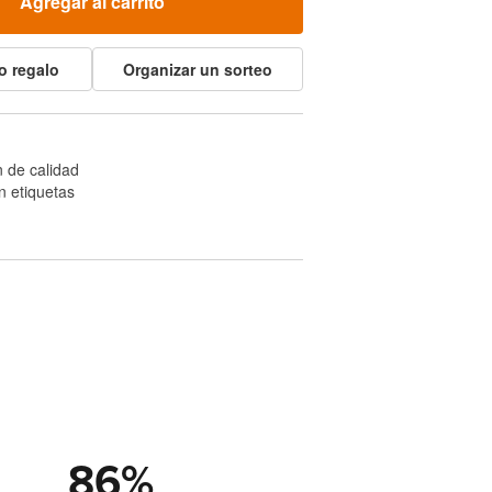
Agregar al carrito
o regalo
Organizar un sorteo
 de calidad
n etiquetas
86
%