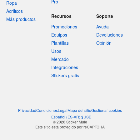
Pro
Ropa
Acrílicos
Recursos
Soporte
Más productos
Promociones
Ayuda
Equipos
Devoluciones
Plantillas
Opinión
Usos
Mercado
Integraciones
Stickers gratis
Privacidad
Condiciones
Legal
Mapa del sitio
Gestionar cookies
Español
(
ES-AR
)
$
USD
© 2026 Sticker Mule
Este sitio está protegido por reCAPTCHA