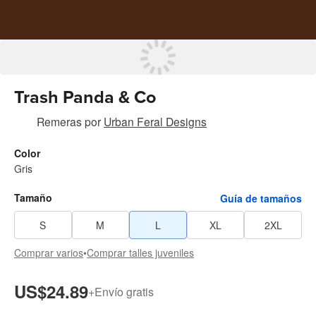
Trash Panda & Co
Remeras
por
Urban Feral Designs
Color
Gris
Tamaño
Guía de tamaños
S
M
L
XL
2XL
Comprar varios
•
Comprar talles juveniles
US$24.89
+
Envío gratis