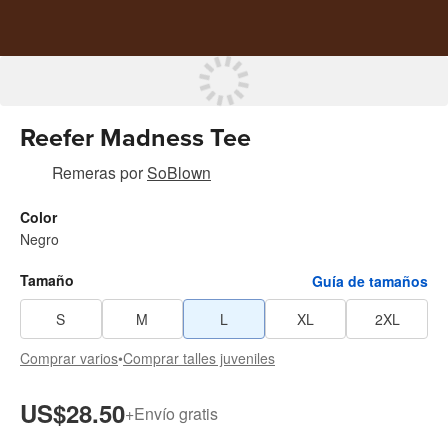
Reefer Madness Tee
Remeras
por
SoBlown
Color
Negro
Tamaño
Guía de tamaños
S
M
L
XL
2XL
Comprar varios
•
Comprar talles juveniles
US$28.50
+
Envío gratis