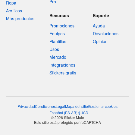
Pro
Ropa
Acrílicos
Recursos
Soporte
Más productos
Promociones
Ayuda
Equipos
Devoluciones
Plantillas
Opinión
Usos
Mercado
Integraciones
Stickers gratis
Privacidad
Condiciones
Legal
Mapa del sitio
Gestionar cookies
Español
(
ES-AR
)
$
USD
© 2026 Sticker Mule
Este sitio está protegido por reCAPTCHA