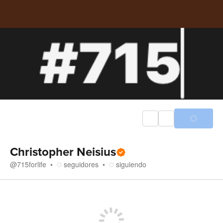
Christopher Neisius
@
715forlife
seguidores
siguiendo
Tienda