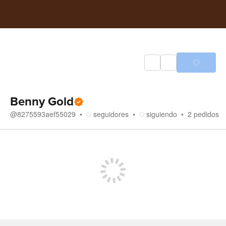
Benny Gold
@
8275593aef55029
seguidores
siguiendo
2
pedidos
Tienda