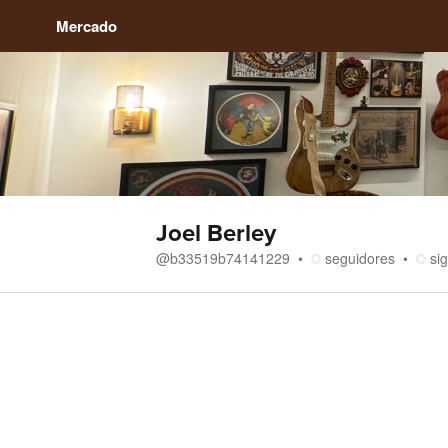
Mercado
Joel Berley
@
b33519b74141229
seguidores
si
Tienda