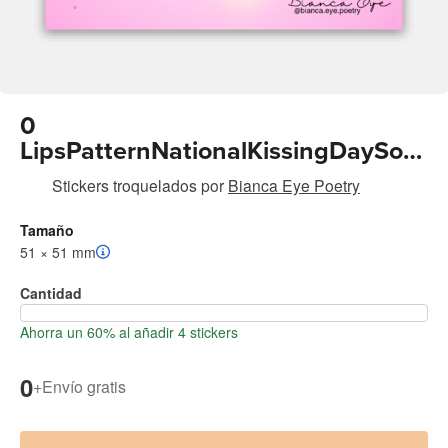
0
LipsPatternNationalKissingDaySoci
alMediaGraphic 25
Stickers troquelados
por
Bianca Eye Poetry
Tamaño
51 × 51 mm
Cantidad
Ahorra un 60% al añadir 4 stickers
0
+
Envío gratis