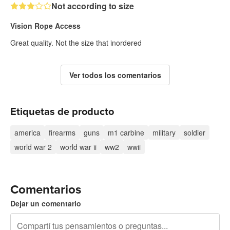
Not according to size
Vision Rope Access
Great quality. Not the size that inordered
Ver todos los comentarios
Etiquetas de producto
america
firearms
guns
m1 carbine
military
soldier
world war 2
world war ii
ww2
wwii
Comentarios
Dejar un comentario