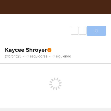
Kaycee Shroyer
@
bronc25
seguidores
siguiendo
Tienda