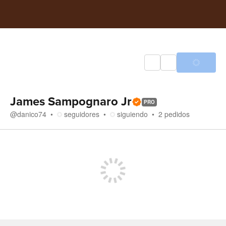
James Sampognaro Jr
PRO
@
danico74
seguidores
siguiendo
2
pedidos
Tienda