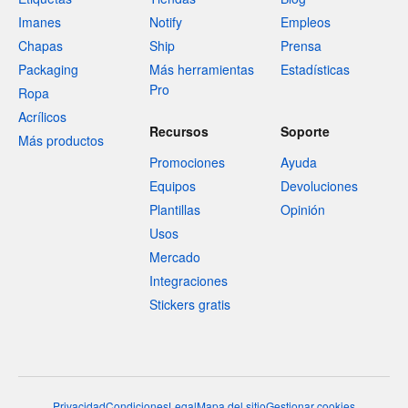
Imanes
Notify
Empleos
Chapas
Ship
Prensa
Packaging
Más herramientas
Estadísticas
Pro
Ropa
Acrílicos
Recursos
Soporte
Más productos
Promociones
Ayuda
Equipos
Devoluciones
Plantillas
Opinión
Usos
Mercado
Integraciones
Stickers gratis
Privacidad
Condiciones
Legal
Mapa del sitio
Gestionar cookies