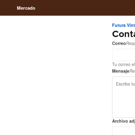
Mercado
Futura Vin
Cont
Correo
Requ
Tu correo e
Mensaje
Re
Archivo ad