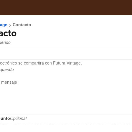
tage
Contacto
acto
erido
lectrónico se compartirá con Futura Vintage.
querido
junto
Opcional