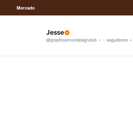
Mercado
Jesse
@
graphicannondesignclub
seguidores
Tienda