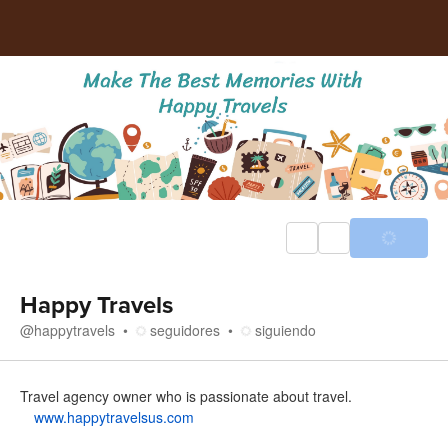
Happy Travels
@
happytravels
seguidores
siguiendo
Acerca de
Travel agency owner who is passionate about travel.
www.happytravelsus.com