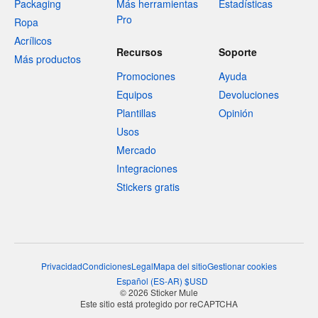
Packaging
Más herramientas
Estadísticas
Pro
Ropa
Acrílicos
Recursos
Soporte
Más productos
Promociones
Ayuda
Equipos
Devoluciones
Plantillas
Opinión
Usos
Mercado
Integraciones
Stickers gratis
Privacidad
Condiciones
Legal
Mapa del sitio
Gestionar cookies
Español
(
ES-AR
)
$
USD
© 2026 Sticker Mule
Este sitio está protegido por reCAPTCHA