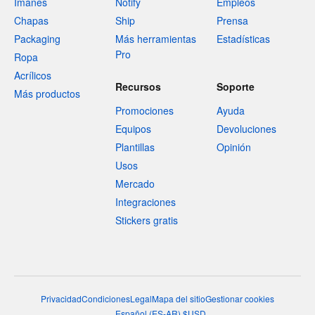
Imanes
Notify
Empleos
Chapas
Ship
Prensa
Packaging
Más herramientas
Estadísticas
Pro
Ropa
Acrílicos
Recursos
Soporte
Más productos
Promociones
Ayuda
Equipos
Devoluciones
Plantillas
Opinión
Usos
Mercado
Integraciones
Stickers gratis
Privacidad
Condiciones
Legal
Mapa del sitio
Gestionar cookies
Español
(
ES-AR
)
$
USD