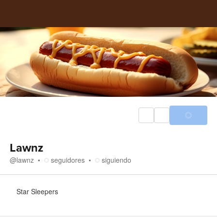
Lawnz
@
lawnz
seguidores
siguiendo
Acerca de
Star Sleepers