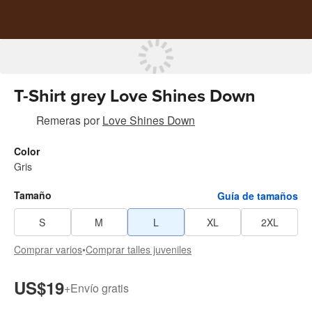
T-Shirt grey Love Shines Down
Remeras
por
Love Shines Down
Color
Gris
Tamaño
Guía de tamaños
S
M
L
XL
2XL
Comprar varios
•
Comprar talles juveniles
US$19
+
Envío gratis