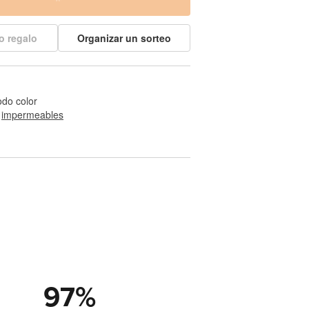
o regalo
Organizar un sorteo
odo color
 
impermeables
97
%