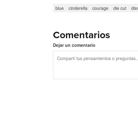
blue
cinderella
courage
die cut
dis
Comentarios
Dejar un comentario
240 caracteres restantes