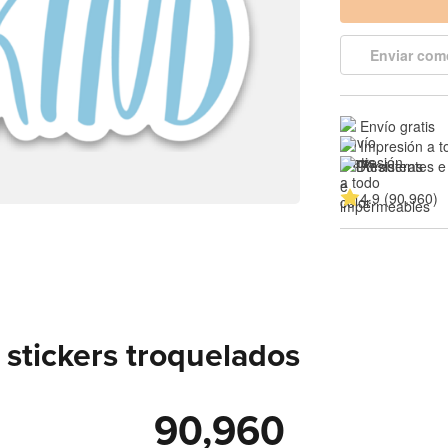
Enviar com
Envío gratis
Impresión a t
Resistentes e
4.9 (90,960)
stickers troquelados
90,960