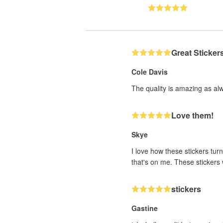
Great Sticker
Cole Davis
The quality is amazing as al
Love them!
Skye
I love how these stickers turn
that's on me. These stickers w
stickers
Gastine