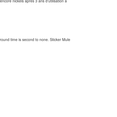
ncore nickels après 3 ans d'utilisation à
around time is second to none. Sticker Mule