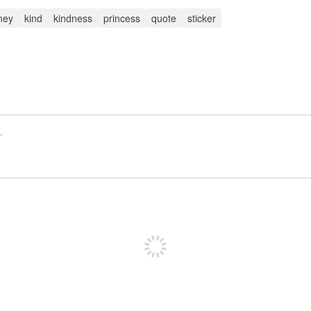
ney
kind
kindness
princess
quote
sticker
Registrate para publicar