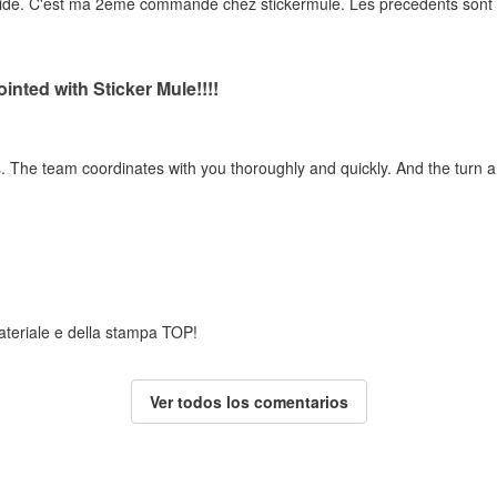
rapide. C'est ma 2ème commande chez stickermule. Les précédents sont e
inted with Sticker Mule!!!!
ss. The team coordinates with you thoroughly and quickly. And the turn 
 materiale e della stampa TOP!
Ver todos los comentarios