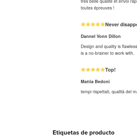
très belle qualité et envoi 
toutes épreuves !
Never disappo
Dannel Vonn Dillon
Design and quality is flawle
is a no-brainer to work with.
Top!
Mattia Bedoni
tempi rispettati, qualità del
Etiquetas de producto