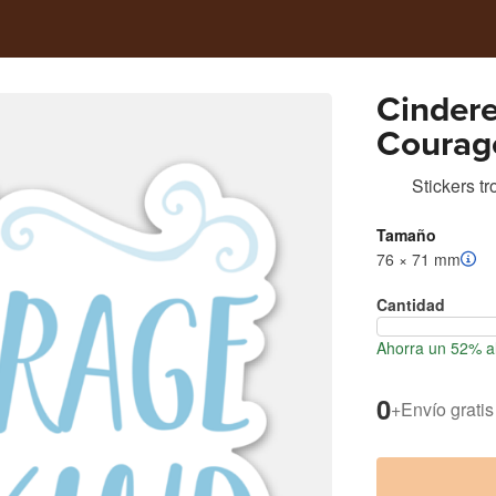
Cindere
Courag
Stickers t
Tamaño
76 × 71 mm
Cantidad
Ahorra un 52% al
0
+
Envío gratis