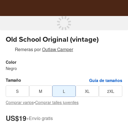
Old School Original (vintage)
Remeras
por
Outlaw Camper
Color
Negro
Tamaño
Guía de tamaños
S
M
L
XL
2XL
Comprar varios
•
Comprar talles juveniles
US$19
+
Envío gratis