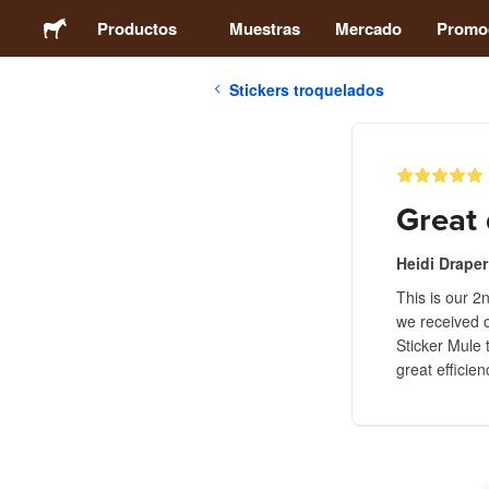
Productos
Muestras
Mercado
Promo
Stickers troquelados
Stickers
Etiquetas
Great 
Imanes
Heidi Draper
This is our 2
Chapas
we received 
Sticker Mule 
Packaging
great efficien
Ropa
Acrílicos