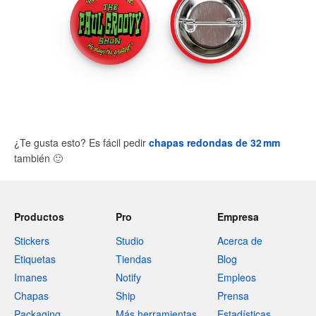
¿Te gusta esto? Es fácil pedir
chapas redondas de 32 mm
también
🙂
Productos
Pro
Empresa
Stickers
Studio
Acerca de
Etiquetas
Tiendas
Blog
Imanes
Notify
Empleos
Chapas
Ship
Prensa
Packaging
Más herramientas
Estadísticas