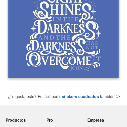
¿Te gusta esto? Es fácil pedir
stickers cuadrados
también
🙂
Productos
Pro
Empresa