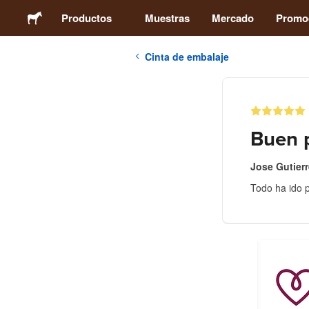
Productos
Muestras
Mercado
Promo
Cinta de embalaje
Stickers
Etiquetas
Buen p
Imanes
Jose Gutier
Todo ha ido p
Chapas
Packaging
Ropa
Acrílicos