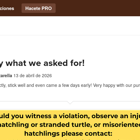
ciones
Hacete PRO
y what we asked for!
arella
13 de abril de 2026
ctly, stick well and even came a few days early! Very happy with our pu