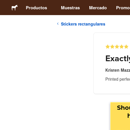
Productos
Muestras
Mercado
Promo
Stickers rectangulares
Stickers
Etiquetas
Exactl
Imanes
Kristen Mazz
Printed perfe
Chapas
Packaging
Ropa
Acrílicos