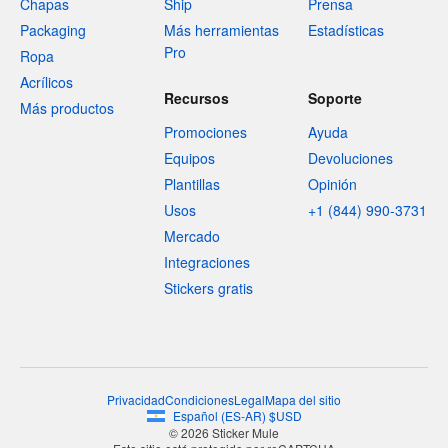
Chapas
Ship
Prensa
Packaging
Más herramientas
Estadísticas
Pro
Ropa
Acrílicos
Recursos
Soporte
Más productos
Promociones
Ayuda
Equipos
Devoluciones
Plantillas
Opinión
Usos
+1 (844) 990-3731
Mercado
Integraciones
Stickers gratis
Privacidad
Condiciones
Legal
Mapa del sitio
Español
(
ES-AR
)
$
USD
© 2026 Sticker Mule