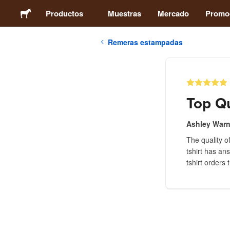
Productos
Muestras
Mercado
Promo
Remeras estampadas
Stickers
Etiquetas
Top Qu
Imanes
Ashley Warn
The quality o
Chapas
tshirt has an
tshirt orders
Packaging
Ropa
Acrílicos