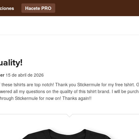
ciones
Hacete PRO
ality!
er
15 de abril de 2026
f these tshirts are top notch! Thank you Stickermule for my free tshirt. G
swered all my questions on the quality of this tshirt brand. I will be pur
 through Stickermule for now on! Thanks again!!