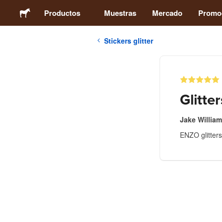
Productos
Muestras
Mercado
Promo
Stickers glitter
Stickers
Etiquetas
Glitter
Imanes
Jake Willia
ENZO glitters
Chapas
Packaging
Ropa
Acrílicos